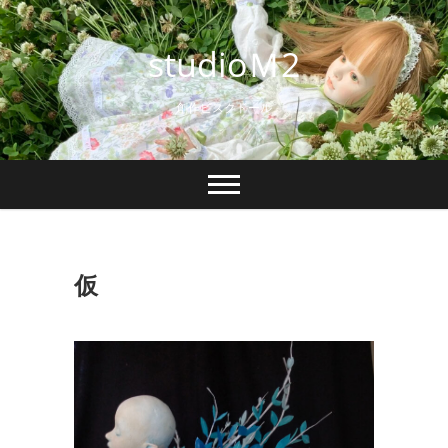
Skip
to
studioＭ2
content
創作ビスクドール
仮