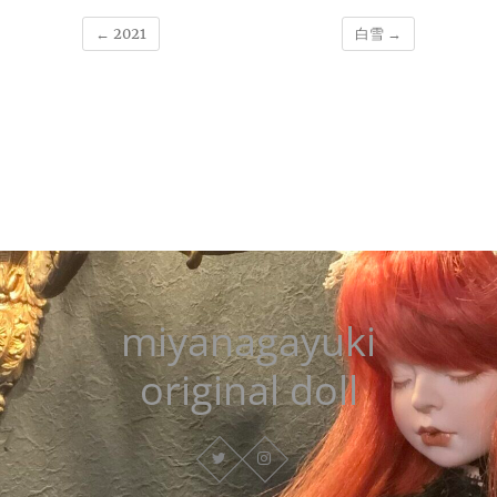
←
2021
白雪
→
miyanagayuki
original doll