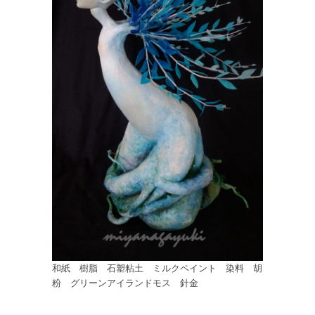
和紙 樹脂 石塑粘土 ミルクペイント 染料 胡
粉 グリーンアイランドモス 針金